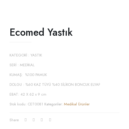
Ecomed Yastık
KATEGORİ : YASTIK
SERİ : MEDİKAL
KUMAŞ: %100 PAMUK
DOLGU : %60 KAZ TÜYÜ %40 SİLİKON BONCUK ELYAF
EBAT: 42 X 62 x 9 cm
Stok kodu:
CET0081
Kategoriler:
Medikal Ürünler
Share